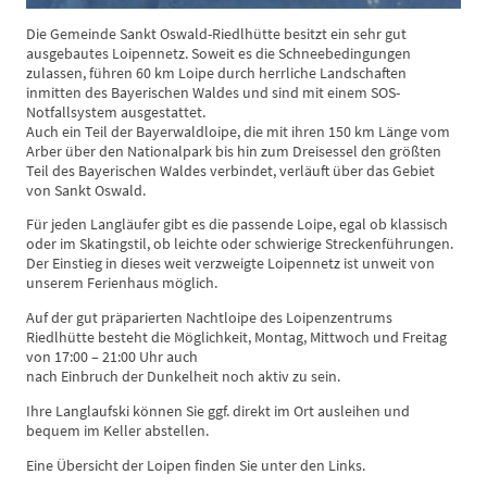
Die Gemeinde Sankt Oswald-Riedlhütte besitzt ein sehr gut
ausgebautes Loipennetz. Soweit es die Schneebedingungen
zulassen, führen 60 km Loipe durch herrliche Landschaften
inmitten des Bayerischen Waldes und sind mit einem SOS-
Notfallsystem ausgestattet.
Auch ein Teil der Bayerwaldloipe, die mit ihren 150 km Länge vom
Arber über den Nationalpark bis hin zum Dreisessel den größten
Teil des Bayerischen Waldes verbindet, verläuft über das Gebiet
von Sankt Oswald.
Für jeden Langläufer gibt es die passende Loipe, egal ob klassisch
oder im Skatingstil, ob leichte oder schwierige Streckenführungen.
Der Einstieg in dieses weit verzweigte Loipennetz ist unweit von
unserem Ferienhaus möglich.
Auf der gut präparierten Nachtloipe des Loipenzentrums
Riedlhütte besteht die Möglichkeit, Montag, Mittwoch und Freitag
von 17:00 – 21:00 Uhr auch
nach Einbruch der Dunkelheit noch aktiv zu sein.
Ihre Langlaufski können Sie ggf. direkt im Ort ausleihen und
bequem im Keller abstellen.
Eine Übersicht der Loipen finden Sie unter den Links.